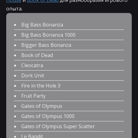
House
и
Book of Dead
для разнообразия игрового
опыта.
Big Bass Bonanza
Big Bass Bonanza 1000
Bigger Bass Bonanza
Book of Dead
Cleocatra
Dork Unit
Fire in the Hole 3
Fruit Party
Gates of Olympus
Gates of Olympus 1000
Gates of Olympus Super Scatter
Le Bandit