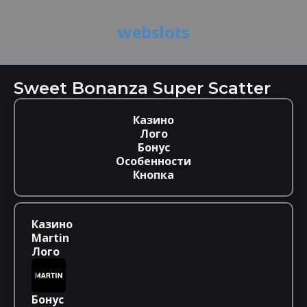
webslots
Sweet Bonanza Super Scatter
Казино
Лого
Бонус
Особенности
Кнопка
Martin