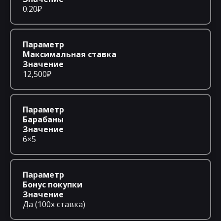
0.20₽
Максимальная ставка
12,500₽
Барабаны
6×5
Бонус покупки
Да (100x ставка)