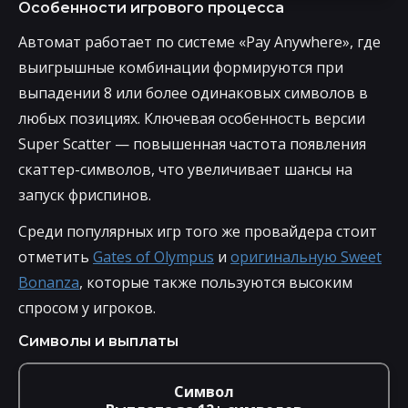
Особенности игрового процесса
Автомат работает по системе «Pay Anywhere», где
выигрышные комбинации формируются при
выпадении 8 или более одинаковых символов в
любых позициях. Ключевая особенность версии
Super Scatter — повышенная частота появления
скаттер-символов, что увеличивает шансы на
запуск фриспинов.
Среди популярных игр того же провайдера стоит
отметить
Gates of Olympus
и
оригинальную Sweet
Bonanza
, которые также пользуются высоким
спросом у игроков.
Символы и выплаты
Символ