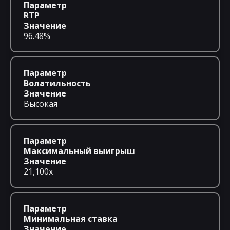
RTP
96.48%
Волатильность
Высокая
Максимальный выигрыш
21,100x
Минимальная ставка