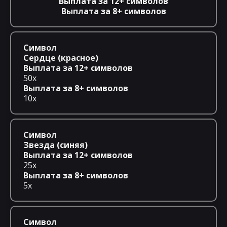
Выплата за 12+ символов
Выплата за 8+ символов
Сердце (красное)
50x
10x
Звезда (синяя)
25x
5x