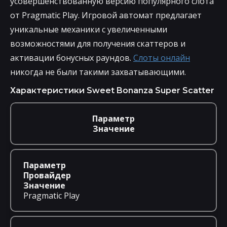
усовершенствованную версию популярного слота
от Pragmatic Play. Игровой автомат предлагает
уникальные механики с увеличенными
возможностями для получения скаттеров и
активации бонусных раундов.
Слоты онлайн
никогда не были такими захватывающими.
Характеристики Sweet Bonanza Super Scatter
Параметр
Значение
Провайдер
Pragmatic Play