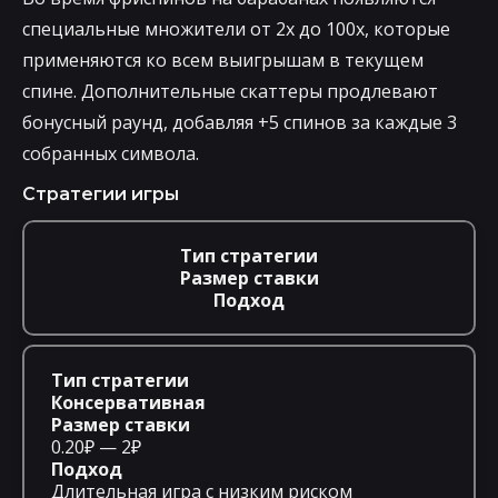
специальные множители от 2x до 100x, которые
применяются ко всем выигрышам в текущем
спине. Дополнительные скаттеры продлевают
бонусный раунд, добавляя +5 спинов за каждые 3
собранных символа.
Стратегии игры
Тип стратегии
Размер ставки
Подход
Консервативная
0.20₽ — 2₽
Длительная игра с низким риском