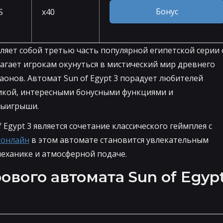
Бонус
S
x40
вляет собой третью часть популярной египетской серии 
агает игрокам окунуться в мистический мир древнего
аонов. Автомат Sun of Egypt 3 порадует любителей
икой, интересными бонусными функциями и
выигрыши.
 Egypt 3 является сочетание классического геймплея с
 онлайн
в этом автомате становится увлекательным
еханике и атмосферной подаче.
вого автомата Sun of Egyp