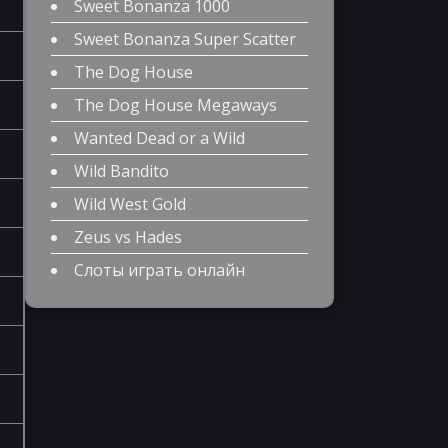
Sweet Bonanza 1000
Sweet Bonanza Super Scatter
The Dog House
The Dog House Megaways
Wanted Dead or a Wild
Wild Bandito
Wild West Gold
Zeus vs Hades
Слоты играть онлайн