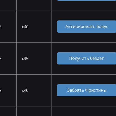
Активировать бонус
S
x40
Получить бездеп
S
x35
Забрать Фриспины
S
x40