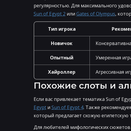
регулярностью. Для максимального удов
Sun of Egypt 2
или
Gates of Olympus
, кото
Тип игрока
Рекоме
Новичок
Консервативна
Опытный
Умеренная игр
Хайроллер
Агрессивная иг
Похожие слоты и а
Если вас привлекает тематика Sun of Egy
Egypt
и
Sun of Egypt 4
. Также рекомендуе
который предлагает схожую египетскую 
Для любителей мифологических сюжетов