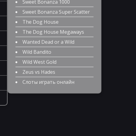
Sweet Bonanza 1000
Sweet Bonanza Super Scatter
The Dog House
The Dog House Megaways
Wanted Dead or a Wild
Wild Bandito
Wild West Gold
Zeus vs Hades
Слоты играть онлайн