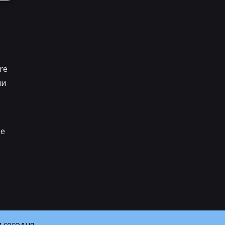
re
ии
ое
сегодня.