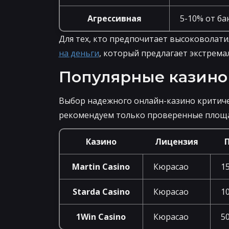
Агрессивная
5-10% от ба
Для тех, кто предпочитает высоковолат
на деньги
, который предлагает экстрем
Популярные казино 
Выбор надежного онлайн-казино критиче
рекомендуем только проверенные площад
Казино
Лицензия
Martin Casino
Кюрасао
15
Starda Casino
Кюрасао
10
1Win Casino
Кюрасао
50