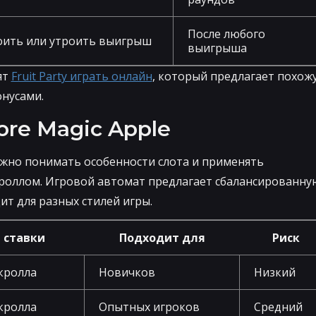
После любого
оить или утроить выигрыш
выигрыша
ят
Fruit Party играть онлайн
, который предлагает похож
онусами.
re Magic Apple
ажно понимать особенности слота и применять
роллом. Игровой автомат предлагает сбалансированну
т для разных стилей игры.
 ставки
Подходит для
Риск
кролла
Новичков
Низкий
кролла
Опытных игроков
Средний