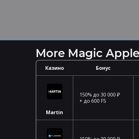
More Magic Appl
Казино
Бонус
150% до 30 000 ₽
+ до 600 FS
Martin