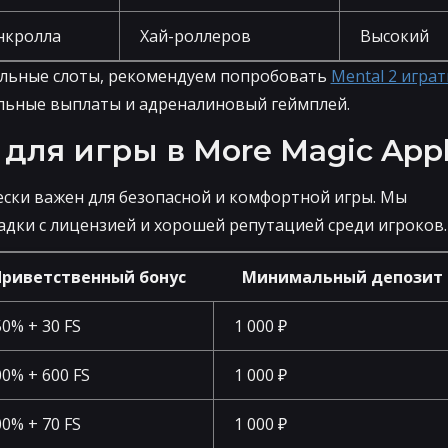
нкролла
Хай-роллеров
Высокий
ильные слоты, рекомендуем попробовать
Mental 2 играт
альные выплаты и адреналиновый геймплей.
для игры в More Magic App
ски важен для безопасной и комфортной игры. Мы
ки с лицензией и хорошей репутацией среди игроков.
Приветственный бонус
Минимальный депозит
0% + 30 FS
1 000 ₽
0% + 600 FS
1 000 ₽
0% + 70 FS
1 000 ₽