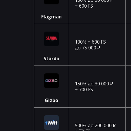
150% до 30 000 ₽
+ 600 FS
Flagman
100% + 600 FS
до 75 000 ₽
Starda
150% до 30 000 ₽
+ 700 FS
Gizbo
500% до 200 000 ₽