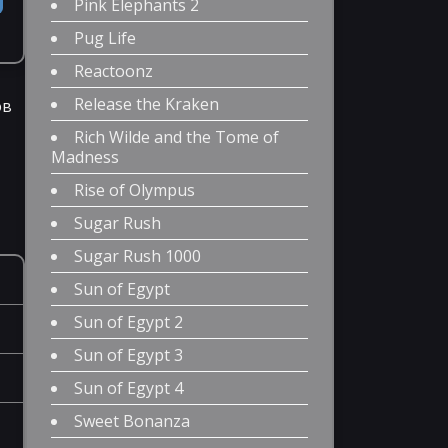
Pink Elephants 2
Pug Life
Reactoonz
Release the Kraken
ов
Rich Wilde and the Tome of
Madness
Rise of Olympus
Sugar Rush
Sugar Rush 1000
Sun of Egypt
Sun of Egypt 2
Sun of Egypt 3
Sun of Egypt 4
Sweet Bonanza