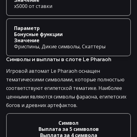
x5000 от ставки
Бонусные функции
Фриспины, Дикие символы, Скаттеры
Символы и выплаты в слоте Le Pharaoh
Игровой автомат Le Pharaoh оснащен
тематическими символами, которые полностью
соответствуют египетской тематике. Наиболее
ценными являются символы фараона, египетских
богов и древних артефактов.
Символ
Выплата за 5 символов
Выплата за 4 символа