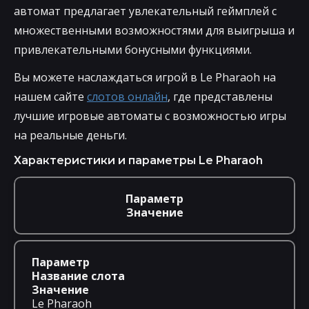
автомат предлагает увлекательный геймплей с
множественными возможностями для выигрыша и
привлекательными бонусными функциями.
Вы можете наслаждаться игрой в Le Pharaoh на
нашем сайте
слотов онлайн
, где представлены
лучшие игровые автоматы с возможностью игры
на реальные деньги.
Характеристики и параметры Le Pharaoh
Параметр
Значение
Название слота
Le Pharaoh