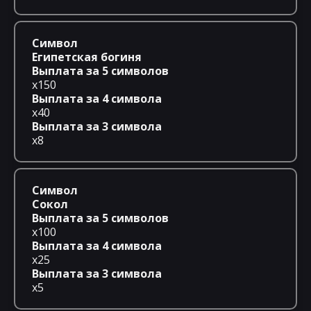
Египетская богиня
x150
x40
x8
Сокол
x100
x25
x5