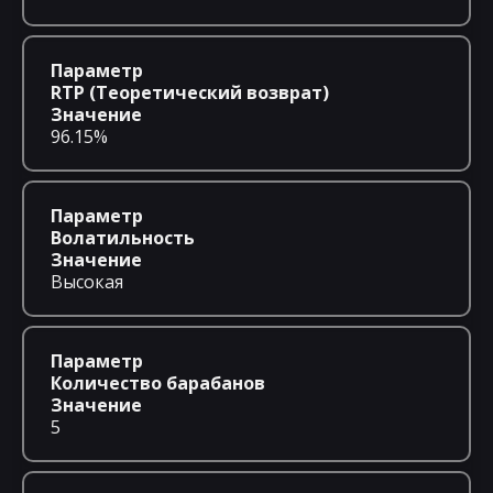
RTP (Теоретический возврат)
96.15%
Волатильность
Высокая
Количество барабанов
5