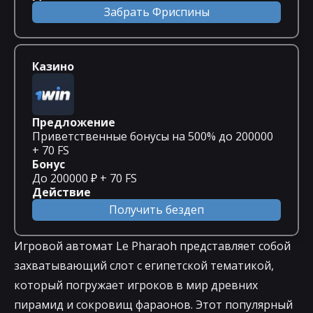
Забрать Фриспины
Приветственные бонусы на 500% до 200000
+ 70 FS
До 200000 ₽ + 70 FS
Получить бездеп
Игровой автомат Le Pharaoh представляет собой
захватывающий слот с египетской тематикой,
который погружает игроков в мир древних
пирамид и сокровищ фараонов. Этот популярный