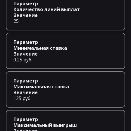
Количество линий выплат
25
Минимальная ставка
0.25 руб
Максимальная ставка
125 руб
Максимальный выигрыш